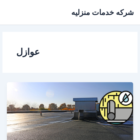
خطي
شركه خدمات منزليه
لى
لمحتوى
عوازل